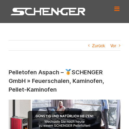
Zum
Inhalt
springen
Zurück
Vor
Pelletofen Aspach –
SCHENGER
GmbH » Feuerschalen, Kaminofen,
Pellet-Kaminofen