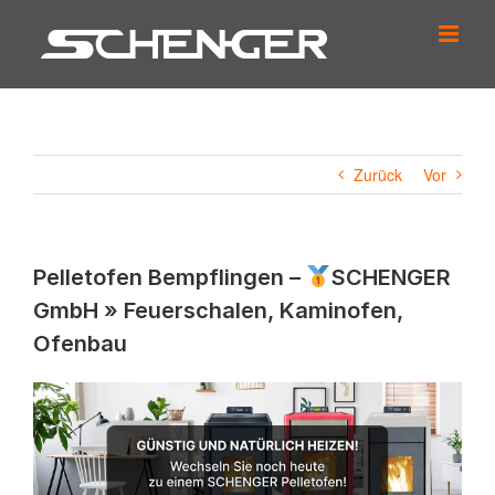
Zum
Inhalt
springen
Zurück
Vor
Pelletofen Bempflingen –
SCHENGER
GmbH » Feuerschalen, Kaminofen,
Ofenbau