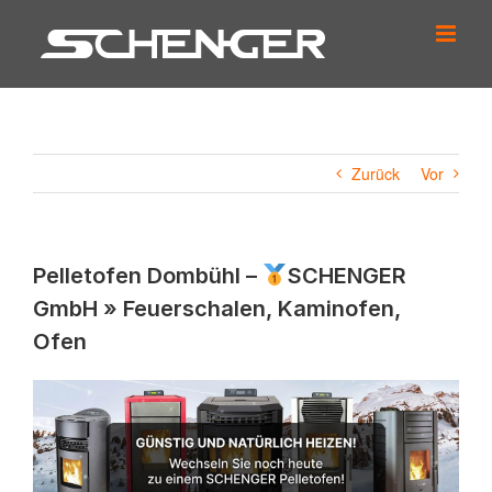
Zum
Inhalt
springen
Zurück
Vor
Pelletofen Dombühl –
SCHENGER
GmbH » Feuerschalen, Kaminofen,
Ofen