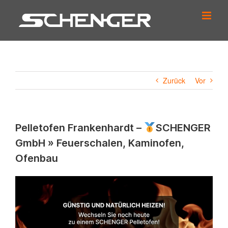
Zum
Inhalt
springen
Zurück
Vor
Pelletofen Frankenhardt –
SCHENGER
GmbH » Feuerschalen, Kaminofen,
Ofenbau