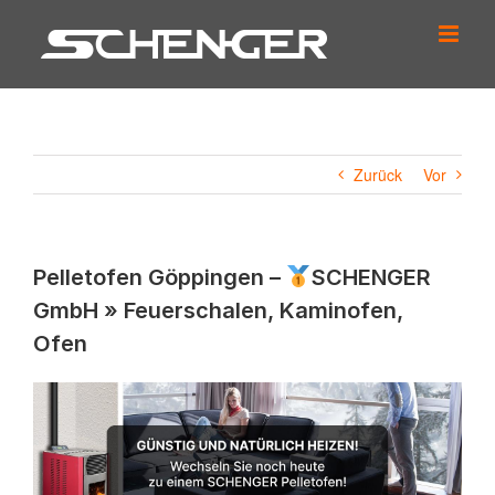
Zum
Inhalt
springen
Zurück
Vor
Pelletofen Göppingen –
SCHENGER
GmbH » Feuerschalen, Kaminofen,
Ofen