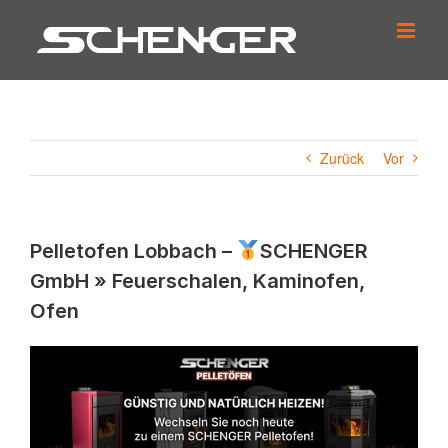
Zum
Inhalt
springen
Zurück
Vor
Pelletofen Lobbach –
SCHENGER
GmbH » Feuerschalen, Kaminofen,
Ofen