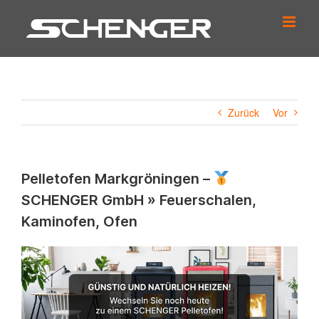
Zum
Inhalt
springen
Zurück
Vor
Pelletofen Markgröningen –
SCHENGER GmbH » Feuerschalen,
Kaminofen, Ofen