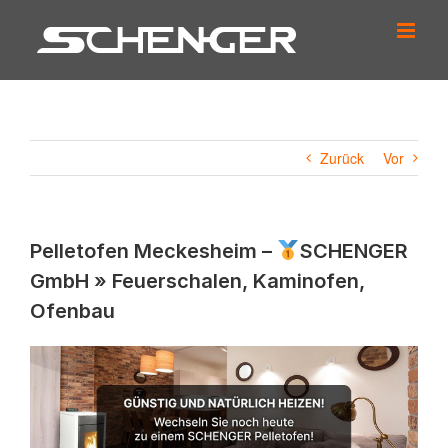
Zum
Inhalt
springen
Zurück
Vor
Pelletofen Meckesheim –
SCHENGER
GmbH » Feuerschalen, Kaminofen,
Ofenbau