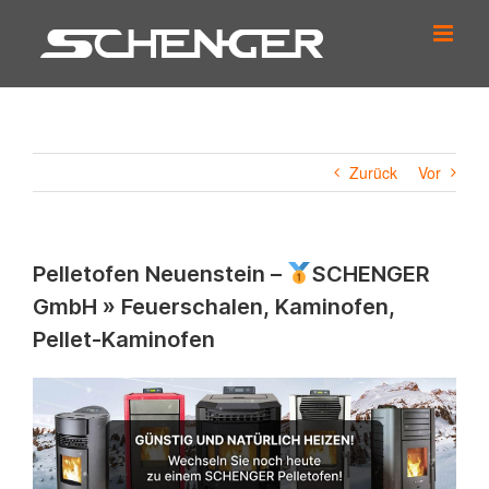
Zum
Inhalt
springen
Zurück
Vor
Pelletofen Neuenstein –
SCHENGER
GmbH » Feuerschalen, Kaminofen,
Pellet-Kaminofen