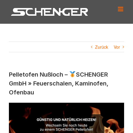
Zum
Inhalt
springen
Zurück
Vor
Pelletofen Nußloch –
SCHENGER
GmbH » Feuerschalen, Kaminofen,
Ofenbau