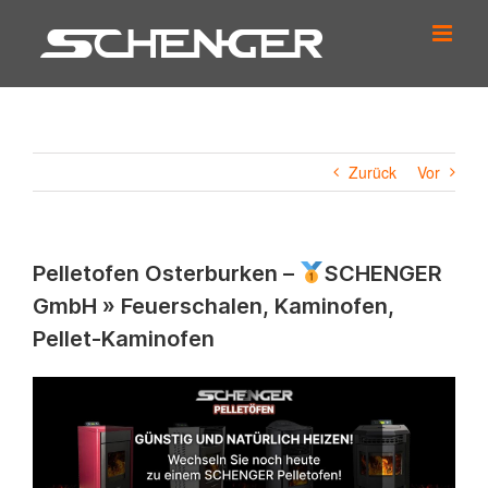
Zum
Inhalt
springen
Zurück
Vor
Pelletofen Osterburken –
SCHENGER
GmbH » Feuerschalen, Kaminofen,
Pellet-Kaminofen