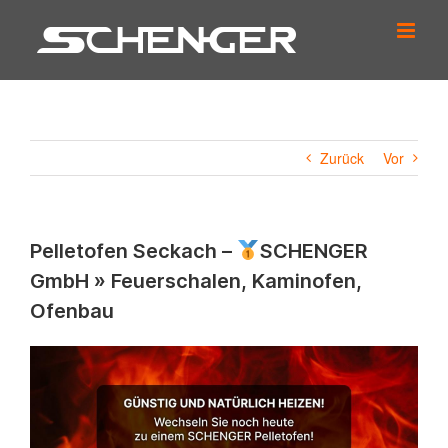
Zum
Inhalt
springen
Zurück
Vor
Pelletofen Seckach –
SCHENGER
GmbH » Feuerschalen, Kaminofen,
Ofenbau