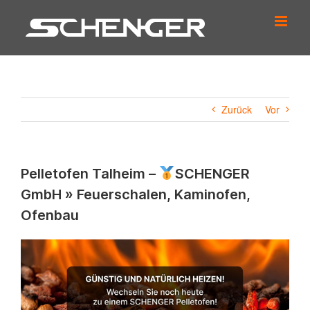
Zum
Inhalt
springen
Zurück
Vor
Pelletofen Talheim –
SCHENGER
GmbH » Feuerschalen, Kaminofen,
Ofenbau