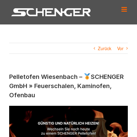
Zum
Inhalt
springen
Zurück
Vor
Pelletofen Wiesenbach –
SCHENGER
GmbH » Feuerschalen, Kaminofen,
Ofenbau