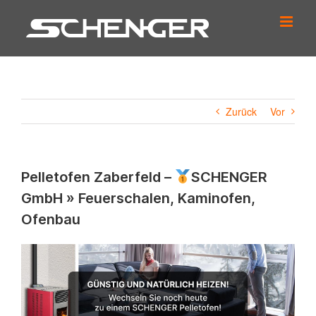
Zum
Inhalt
springen
Zurück
Vor
Pelletofen Zaberfeld –
SCHENGER
GmbH » Feuerschalen, Kaminofen,
Ofenbau