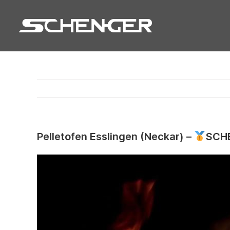
Zum
Inhalt
springen
Pelletofen Esslingen (Neckar) –
SCHE