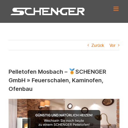
Zum
Inhalt
springen
Zurück
Vor
Pelletofen Mosbach –
SCHENGER
GmbH » Feuerschalen, Kaminofen,
Ofenbau