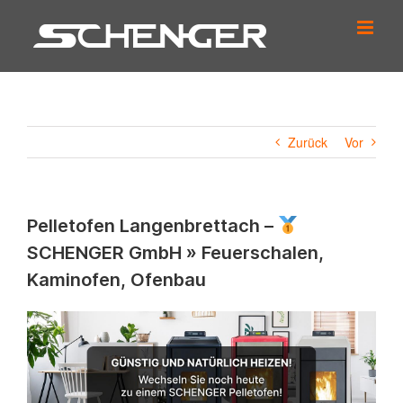
Zum
Inhalt
springen
Zurück
Vor
Pelletofen Langenbrettach –
SCHENGER GmbH » Feuerschalen,
Kaminofen, Ofenbau