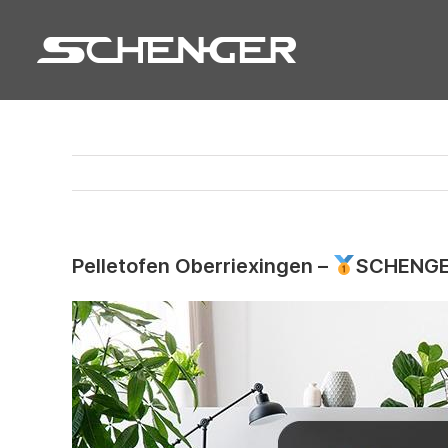
Zum
Inhalt
springen
Pelletofen Oberriexingen –
SCHENGER